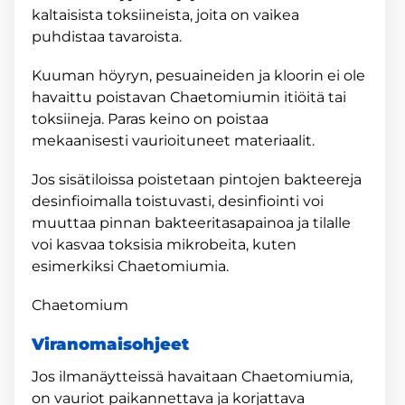
kaltaisista toksiineista, joita on vaikea
puhdistaa tavaroista.
Kuuman höyryn, pesuaineiden ja kloorin ei ole
havaittu poistavan Chaetomiumin itiöitä tai
toksiineja. Paras keino on poistaa
mekaanisesti vaurioituneet materiaalit.
Jos sisätiloissa poistetaan pintojen bakteereja
desinfioimalla toistuvasti, desinfiointi voi
muuttaa pinnan bakteeritasapainoa ja tilalle
voi kasvaa toksisia mikrobeita, kuten
esimerkiksi Chaetomiumia.
Chaetomium
Viranomaisohjeet
Jos ilmanäytteissä havaitaan Chaetomiumia,
on vauriot paikannettava ja korjattava