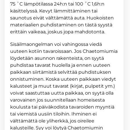
75 ˚C lämpötilassa 24h:n tai 100 ˚C 1,6h:n
käsittelyssä. Kevyt lämmittäminen tai
saunotus eivät välttämättä auta. Huokoisten
materiaalien puhdistaminen on tästä syystä
erittäin vaikeaa, joskus jopa mahdotonta.
Sisäilmaongelman voi vahingossa viedä
uuteen kotiin tavaroissaan. Jos Chaetomiumia
löydetään asunnon rakenteista, on syytä
puhdistaa tavarat huolella ja ennen uuteen
paikkaan siirtämistä selvittää puhdistuksen
onnistuminen. Koska uuteen paikkaan viedyt
kalusteet ja muut tavarat (kirjat, pulpetit ym.)
voivat saastuttaa uutta paikkaa, on syytä olla
varovainen jos suunnitellaan homeisesta
koulusta tai päiväkodista tavaroiden myyntiä
tai viemistä uusiin tiloihin. Ihminen ei
välttämättä ole yliherkkä, jos oireilee
kalusteille. Syy voi löytyä Chaetomiumin