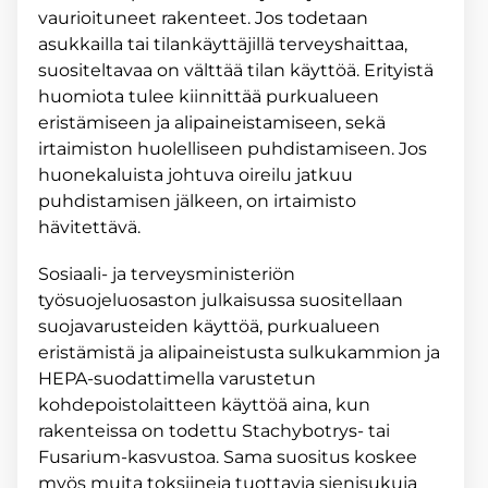
vaurioituneet rakenteet. Jos todetaan
asukkailla tai tilankäyttäjillä terveyshaittaa,
suositeltavaa on välttää tilan käyttöä. Erityistä
huomiota tulee kiinnittää purkualueen
eristämiseen ja alipaineistamiseen, sekä
irtaimiston huolelliseen puhdistamiseen. Jos
huonekaluista johtuva oireilu jatkuu
puhdistamisen jälkeen, on irtaimisto
hävitettävä.
Sosiaali- ja terveysministeriön
työsuojeluosaston julkaisussa suositellaan
suojavarusteiden käyttöä, purkualueen
eristämistä ja alipaineistusta sulkukammion ja
HEPA-suodattimella varustetun
kohdepoistolaitteen käyttöä aina, kun
rakenteissa on todettu Stachybotrys- tai
Fusarium-kasvustoa. Sama suositus koskee
myös muita toksiineja tuottavia sienisukuja