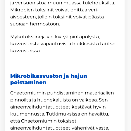
ja verisuonistoa muun muassa tulehduksilta.
Mikrobien toksiinit voivat ohittaa veri-
aivoesteen, jolloin toksiinit voivat päästä
suoraan hermostoon.
Mykotoksiineja voi löytyä pintapölystä,
kasvustoista vapautuvista hiukkasista tai itse
kasvustoissa.
Mikrobikasvuston ja hajun
poistaminen
Chaetomiumin puhdistaminen materiaalien
pinnoilta ja huonekaluista on vaikeaa. Sen
aineenvaihduntatuotteet kestävät hyvin
kuumennusta. Tutkimuksissa on havaittu,
että Chaetomiumin toksiset
aineenvaihduntatuotteet vähenivät vasta,