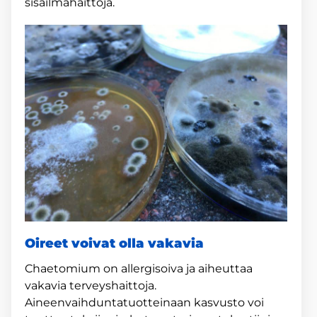
sisäilmahaittoja.
Oireet voivat olla vakavia
Chaetomium on allergisoiva ja aiheuttaa
vakavia terveyshaittoja.
Aineenvaihduntatuotteinaan kasvusto voi