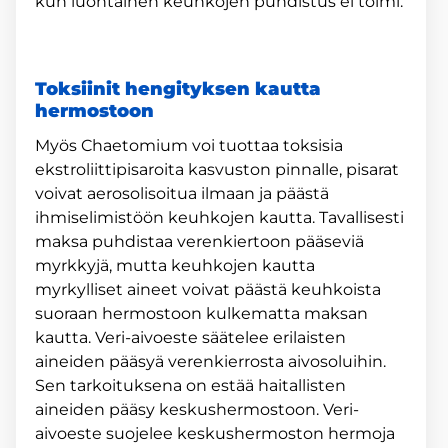
kun luontainen keuhkojen puhdistus ei toimi.
Toksiinit hengityksen kautta
hermostoon
Myös Chaetomium voi tuottaa toksisia
ekstroliittipisaroita kasvuston pinnalle, pisarat
voivat aerosolisoitua ilmaan ja päästä
ihmiselimistöön keuhkojen kautta. Tavallisesti
maksa puhdistaa verenkiertoon pääseviä
myrkkyjä, mutta keuhkojen kautta
myrkylliset aineet voivat päästä keuhkoista
suoraan hermostoon kulkematta maksan
kautta. Veri-aivoeste säätelee erilaisten
aineiden pääsyä verenkierrosta aivosoluihin.
Sen tarkoituksena on estää haitallisten
aineiden pääsy keskushermostoon. Veri-
aivoeste suojelee keskushermoston hermoja