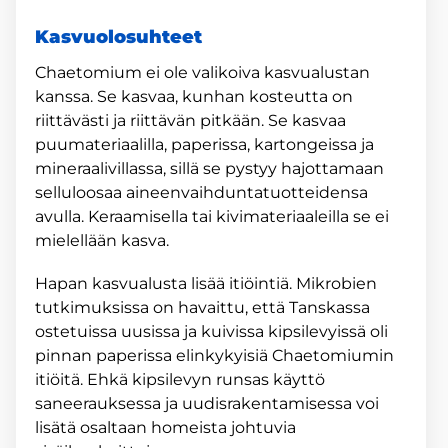
Kasvuolosuhteet
Chaetomium ei ole valikoiva kasvualustan
kanssa. Se kasvaa, kunhan kosteutta on
riittävästi ja riittävän pitkään. Se kasvaa
puumateriaalilla, paperissa, kartongeissa ja
mineraalivillassa, sillä se pystyy hajottamaan
selluloosaa aineenvaihduntatuotteidensa
avulla. Keraamisella tai kivimateriaaleilla se ei
mielellään kasva.
Hapan kasvualusta lisää itiöintiä. Mikrobien
tutkimuksissa on havaittu, että Tanskassa
ostetuissa uusissa ja kuivissa kipsilevyissä oli
pinnan paperissa elinkykyisiä Chaetomiumin
itiöitä. Ehkä kipsilevyn runsas käyttö
saneerauksessa ja uudisrakentamisessa voi
lisätä osaltaan homeista johtuvia