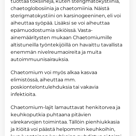
tuottaa toksiineja, kuten sterigmatokystiinia,
chaetoglobosiinia ja chaetomiinia. Näistä
sterigmatokystiini on karsinogeeninen, eli voi
aiheuttaa syöpää. Lisäksi se voi aiheuttaa
epämuodostumia sikiöissä. Vasta-
ainemääritysten mukaan Chaetomiumille
altistuneilla työntekijöillä on havaittu tavallista
enemmän nivelreumaoireita ja muita
autoimmuunisairauksia.
Chaetomium voi myös alkaa kasvaa
elimistössä, aiheuttaa mm.
poskiontelontulehduksia tai vakavia
infektioita.
Chaetomium-lajit lamauttavat henkitorvea ja
keuhkoputkia puhtaana pitävien
värekarvojen toimintaa. Tällöin pienhiukkasia
ja itiöitä voi päästä helpommin keuhkoihin,