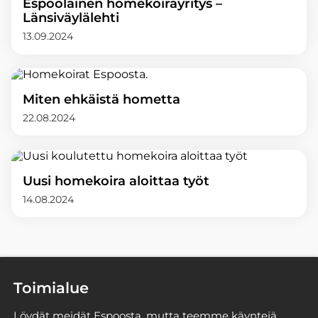
Espoolainen homekoirayritys –
Länsiväylälehti
13.09.2024
Miten ehkäistä hometta
22.08.2024
Uusi homekoira aloittaa työt
14.08.2024
Toimialue
Löydät meidät Espoosta, mutta teemme käyntejä