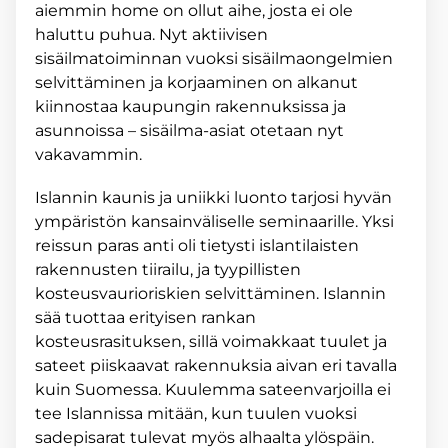
aiemmin home on ollut aihe, josta ei ole
haluttu puhua. Nyt aktiivisen
sisäilmatoiminnan vuoksi sisäilmaongelmien
selvittäminen ja korjaaminen on alkanut
kiinnostaa kaupungin rakennuksissa ja
asunnoissa – sisäilma-asiat otetaan nyt
vakavammin.
Islannin kaunis ja uniikki luonto tarjosi hyvän
ympäristön kansainväliselle seminaarille. Yksi
reissun paras anti oli tietysti islantilaisten
rakennusten tiirailu, ja tyypillisten
kosteusvaurioriskien selvittäminen. Islannin
sää tuottaa erityisen rankan
kosteusrasituksen, sillä voimakkaat tuulet ja
sateet piiskaavat rakennuksia aivan eri tavalla
kuin Suomessa. Kuulemma sateenvarjoilla ei
tee Islannissa mitään, kun tuulen vuoksi
sadepisarat tulevat myös alhaalta ylöspäin.