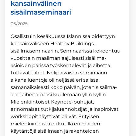
kansainvälinen
sisäilmaseminaari
06/2025
Osallistuin kesäkuussa Islannissa pidettyyn
kansainväliseen Healthy Buildings -
sisäilmaseminaariin. Seminaarissa kokoontuu
vuosittain maailmanlaajuisesti sisäilma-
asioiden parissa työskentelevät ja aihetta
tutkivat tahot. Nelipäiväisen seminaarin
aikana luentoja oli neljässä eri salissa
samanaikaisesti koko päivän, joten sisäilma-
alan aiheita pääsi kuulemaan yllin kyllin.
Mielenkiintoiset Keynote-puhujat,
erinomaiset tutkijaluennoitsijat ja inspiroivat
workshopit täyttivät päivät. Erityisen
mielenkiintoista oli kuulla eri maiden
käytäntöjä sisäilmaan ja rakenteiden