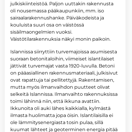
julkiskiinteistöä. Paljon uuttakin rakennusta
oli nousemassa pääkaupunkiin, mm. iso
sairaalarakennushanke. Päiväkodeista ja
kouluista suuri osa on väistössä
sisäilmaongelmien vuoksi.
Väistötilarakennuksia näkyi monin paikoin.
Islannissa siirryttiin turvemajoissa asumisesta
suoraan betonitaloihin, viimeiset islantilaiset
jättivät turvemajat vasta 1920-luvulla. Betoni
on pääasiallinen rakennusmateriaali, julkisivut
ovat rapattuja tai pellitettyjä. Rakentamisen,
mutta myös ilmanvaihdon puutteet olivat
selkeitä Islannissa. Ilmanvaihto rakennuksissa
toimi lähinnä niin, että ikkuna avattiin.
Ikkunoita oli auki lähes kaikkialla, kylmästä
ilmasta huolimatta jopa öisin. Islantilaisilla ei
ole lämmitysenergiasta tosin pulaa, sillä
kuumat lähteet ja geoterminen energia pitää