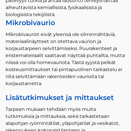
pätevyys tutkia ja antaa lausunto terveyshaittaa
aiheuttavista kemiallisista, fysikaalisista ja
biologisista tekijöistä.
Mikrobivaurio
Mikrobivauriot eivät yleensä ole silminnähtäviä,
materiaalinäytteet on otettava vaurion ja
korjaustarpeen selvittämiseksi. Puurakenteet ja
eristemateiraalit saattavat näyttää puhtailta, mutta
niissä voi olla homevauriota. Tästä syystä pelkät
kosteusmittaukset tai pintapuolinen tarkastelu ei
riitä selvittämään rakenteiden vaurioita tai
korjaustarvetta.
Lisätutkimukset ja mittaukset
Tarpeen mukaan tehdään myös muita
tutkimuksia ja mittauksia, sekä tarkastetaan
alapohjan ryömintätilat, yläpohjatilat ja vesikatot,
rakennuksen kokonaistilanteen ja