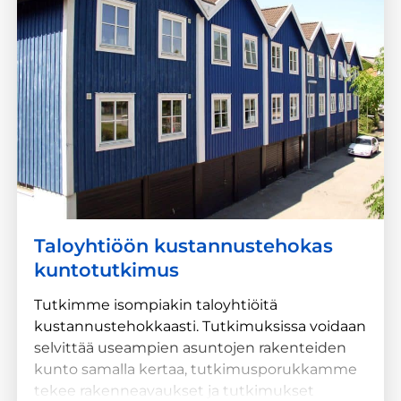
Taloyhtiöön kustannustehokas
kuntotutkimus
Tutkimme isompiakin taloyhtiöitä
kustannustehokkaasti. Tutkimuksissa voidaan
selvittää useampien asuntojen rakenteiden
kunto samalla kertaa, tutkimusporukkamme
tekee rakenneavaukset ja tutkimukset