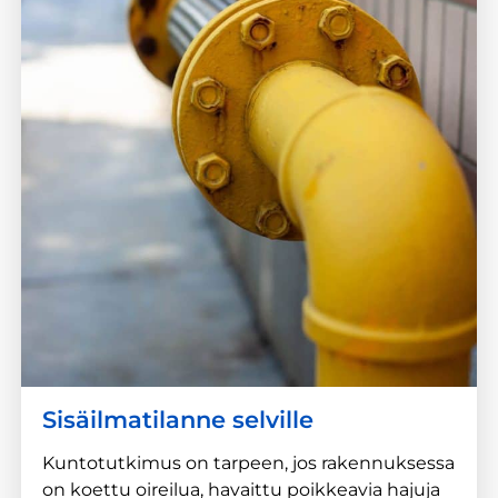
Mitä enemmän rakenteita tutkitaan ja mitä
enemmän rakenneavauksia tehdään, sitä
laajemmin pystytään arvioimaan rakenteiden
kuntoa ja vaurioiden laajuutta. Käytännössä
rakenneavaukset ovat noin kymmenen
senttimetrin aukosta 30x30cm kokoiseen
aukkoon, isommista aukoista päästään
syvemmälle rakenteeseen.
Sisäilmatilanne selville
Kuntotutkimus on tarpeen, jos rakennuksessa
on koettu oireilua, havaittu poikkeavia hajuja