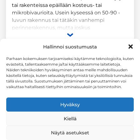
tai rakenteissa epäillään kosteus- tai
mikrobivaurioita. Usein kyseessä on 50-90 -
luvun rakennus tai tätäkin vanhempi
perinnerakennus, mutta joskus
uudemmissakin rakennuksissa on tarvetta
kuntotutkimuksille ja sisäilman laadun
Hallinnoi suostumusta
selvityksille.
Parhaan kokemuksen tarjoamiseksi käytämme teknologioita, kuten
Riskirakenteet
evästeitä, tallentaaksemme ja/tai käyttääksemme laitetietoja.
Toimialue
Näiden tekniikoiden hyväksyminen antaa meille mahdollisuuden
Rakennuksissa voi olla erilaisia riskirakenteita,
käsitellä tietoja, kuten selauskäyttäytymistä tai yksilöllisiä tunnuksia
Löydät meidät Espoosta, mutta teemme käyntejä
tällä sivustolla. Suostumuksen jättäminen tai peruuttaminen voi
tai muita riskihavaintoja. Tutkimukset on aina
vaikuttaa haitallisesti tiettyihin ominaisuuksiin ja toimintoihin.
koko Uudenmaan alueella.
hyvä kohdentaa tällaisiin kohtiin. Tyypillisiä
tutkittavia rakenteita ovat mm.
Hyväksy
Yhteystiedot
valesokkelirakenne, puukoolattu
alapohjarakenne, rintamamiestalon rakenteet,
info@espoonhomekoirat.fi
Kiellä
kellarin maanvastaiset seinärakenteet ja
050 3293246
matalasokkeliset tai puutteellisesti
Näytä asetukset
tuulettuvat ulkoseinärakenteet. Eniten näitä
2861186-6 (Stener Oy)