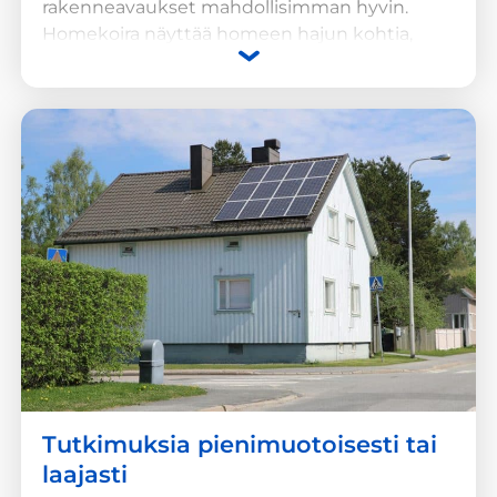
rakenneavaukset mahdollisimman hyvin.
Homekoira näyttää homeen hajun kohtia,
tutkimukset ja rakenneavauskohdat
suunnitellaan niin, että mahdollisimman
pienellä määrällä avauksia voidaan saada
mahdollisimman kattava kuva rakenteiden
kunnosta. Teemme kuntotutkimuksia jo
aiemmin tehtyjen homekoiratutkimusten tai
muiden sisäilmatutkimusten
jatkotutkimuksina, mutta kuntotutkimuksen
alkuun voidaan tehdä myös
homekoiratarkastus
.
Tutkimuksia pienimuotoisesti tai
laajasti