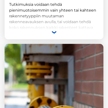
Tutkimuksia voidaan tehdä
pienimuotoisemmin vain yhteen tai kahteen
rakennetyyppiin muutaman
rakenneavauksen avulla, tai voidaan tehdä
koko rakennuksen kaikki rakenteet kattava
laajempi kuntotutkimus. Tutkimuslaajuus ja
rakenneavauskohdat suunnitellaan aina
rakennuskohtaisesti. Kuntotutkimusten
avulla voidaan päästä hyvin alkuun
rakenteiden kunnon ja korjaustarpeen
selvittelyssä, tai rakenteet voidaan tutkia
kattavasti ja laajasti. Lopputuloksena pyritään
saamaan selville, onko rakenteissa
vaurioitumista ja korjaustarvetta, sekä mikä
on tarvittava korjauslaajuus.
Laajemmalla tutkimuksella tarkempi
arvio