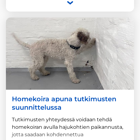
tehokkaasti ja nopeasti yksittäisiin asuntoihin.
Tutkimukset suunnitellaan niin, että
rakenteista ja eri asunnoista saadaan
mahdollisimman kattava kokonaiskuva,
taloyhtiön päätöksiä varten.
Homekoira apuna tutkimusten
suunnittelussa
Tutkimusten yhteydessä voidaan tehdä
homekoiran avulla hajukohtien paikannusta,
jotta saadaan kohdennettua