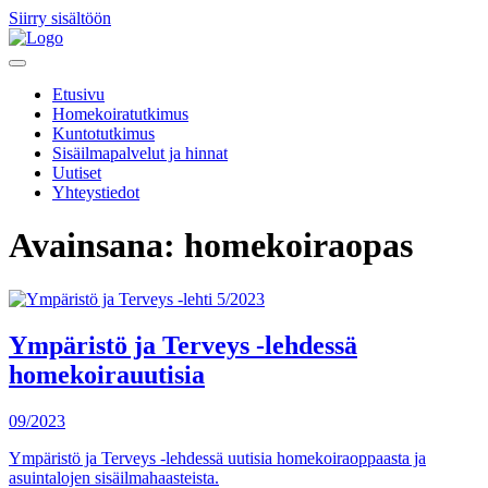
Siirry sisältöön
Etusivu
Homekoiratutkimus
Kuntotutkimus
Sisäilmapalvelut ja hinnat
Uutiset
Yhteystiedot
Avainsana:
homekoiraopas
Ympäristö ja Terveys -lehdessä
homekoirauutisia
09/2023
Ympäristö ja Terveys -lehdessä uutisia homekoiraoppaasta ja
asuintalojen sisäilmahaasteista.