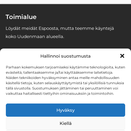
Toimialue
Löydät meidät Espoosta, mutta teemme käyntejä
koko Uudenmaan alueella.
Yhteystiedot
Hallinnoi suostumusta
info@espoonhomekoirat.fi
Parhaan kokemuksen tarjoamiseksi käytämme teknologioita, kuten
050 3293246
evästeitä, tallentaaksemme ja/tai käyttääksemme laitetietoja.
Näiden tekniikoiden hyväksyminen antaa meille mahdollisuuden
2861186-6 (Stener Oy)
käsitellä tietoja, kuten selauskäyttäytymistä tai yksilöllisiä tunnuksia
tällä sivustolla. Suostumuksen jättäminen tai peruuttaminen voi
vaikuttaa haitallisesti tiettyihin ominaisuuksiin ja toimintoihin.
Tutustu homekoirien
työhön somessa
Hyväksy
Kiellä