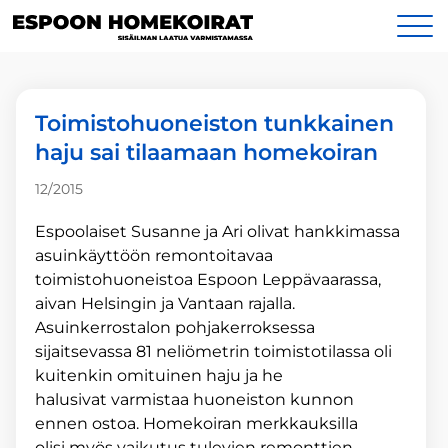
Siirry
Yhteystiedot
sisältöön
Toimistohuoneiston tunkkainen
haju sai tilaamaan homekoiran
12/2015
Espoolaiset Susanne ja Ari olivat hankkimassa
asuinkäyttöön remontoitavaa
toimistohuoneistoa Espoon Leppävaarassa,
aivan Helsingin ja Vantaan rajalla.
Asuinkerrostalon pohjakerroksessa
sijaitsevassa 81 neliömetrin toimistotilassa oli
kuitenkin omituinen haju ja he
halusivat varmistaa huoneiston kunnon
ennen ostoa. Homekoiran merkkauksilla
olisi myös vaikutus tulevien remonttien