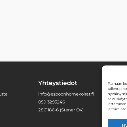
Yhteystiedot
T
Parhaan ko
t
tallentaaks
utta
info@espoonhomekoirat.fi
hyväksymine
selauskäytt
050 3293246
jättäminen 
ja toiminto
2861186-6 (Stener Oy)
Hy