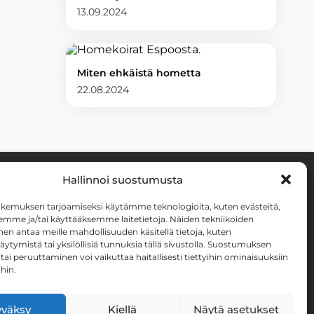
13.09.2024
Miten ehkäistä hometta
22.08.2024
Hallinnoi suostumusta
utustu homekoirien
kemuksen tarjoamiseksi käytämme teknologioita, kuten evästeitä,
yöhön somessa
emme ja/tai käyttääksemme laitetietoja. Näiden tekniikoiden
n antaa meille mahdollisuuden käsitellä tietoja, kuten
äytymistä tai yksilöllisiä tunnuksia tällä sivustolla. Suostumuksen
tai peruuttaminen voi vaikuttaa haitallisesti tiettyihin ominaisuuksiin
ihin.
väksy
Kiellä
Näytä asetukset