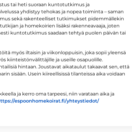
tus tai heti suoraan kuntotutkimus ja
lvelussa yhdistyy tehokas ja nopea toiminta – saman
imus sekä rakenteelliset tutkimukset pidemmällekin
utkijan ja homekoirien lisäksi rakenneavaaja, joten
isesti kuntotutkimus saadaan tehtyä puolen päivän tai
itä myös iltaisin ja viikonloppuisin, joka sopii yleensä
kiinteistönvälittäjille ja useille osapuolille.
tailisiä hintaan. Joustavat aikataulut takaavat sen, että
rin sisään. Usein kiireellisissä tilanteissa aika voidaan
keella ja kerro oma tarpeesi, niin varataan aika ja
ttps://espoonhomekoirat.fi/yhteystiedot/