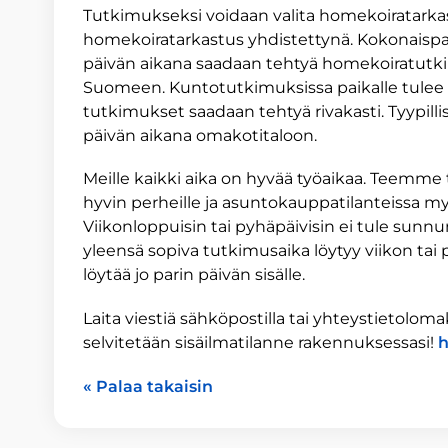
Tutkimukseksi voidaan valita homekoiratarkas
homekoiratarkastus yhdistettynä. Kokonaispa
päivän aikana saadaan tehtyä homekoiratutk
Suomeen. Kuntotutkimuksissa paikalle tulee t
tutkimukset saadaan tehtyä rivakasti. Tyypill
päivän aikana omakotitaloon.
Meille kaikki aika on hyvää työaikaa. Teemme tö
hyvin perheille ja asuntokauppatilanteissa myös 
Viikonloppuisin tai pyhäpäivisin ei tule sunnun
yleensä sopiva tutkimusaika löytyy viikon tai pa
löytää jo parin päivän sisälle.
Laita viestiä sähköpostilla tai yhteystietolomak
selvitetään sisäilmatilanne rakennuksessasi!
h
« Palaa takaisin