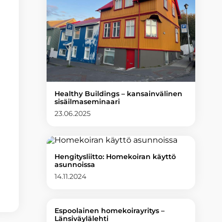
Healthy Buildings – kansainvälinen
sisäilmaseminaari
23.06.2025
Hengitysliitto: Homekoiran käyttö
asunnoissa
14.11.2024
Espoolainen homekoirayritys –
Länsiväylälehti