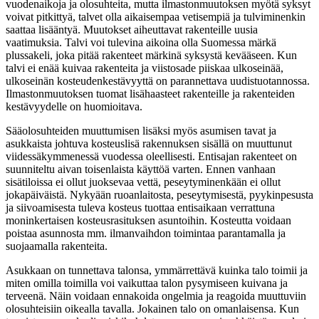
vuodenaikoja ja olosuhteita, mutta ilmastonmuutoksen myötä syksyt
voivat pitkittyä, talvet olla aikaisempaa vetisempiä ja tulviminenkin
saattaa lisääntyä. Muutokset aiheuttavat rakenteille uusia
vaatimuksia. Talvi voi tulevina aikoina olla Suomessa märkä
plussakeli, joka pitää rakenteet märkinä syksystä kevääseen. Kun
talvi ei enää kuivaa rakenteita ja viistosade piiskaa ulkoseinää,
ulkoseinän kosteudenkestävyyttä on parannettava uudistuotannossa.
Ilmastonmuutoksen tuomat lisähaasteet rakenteille ja rakenteiden
kestävyydelle on huomioitava.
Sääolosuhteiden muuttumisen lisäksi myös asumisen tavat ja
asukkaista johtuva kosteuslisä rakennuksen sisällä on muuttunut
viidessäkymmenessä vuodessa oleellisesti. Entisajan rakenteet on
suunniteltu aivan toisenlaista käyttöä varten. Ennen vanhaan
sisätiloissa ei ollut juoksevaa vettä, peseytyminenkään ei ollut
jokapäiväistä. Nykyään ruoanlaitosta, peseytymisestä, pyykinpesusta
ja siivoamisesta tuleva kosteus tuottaa entisaikaan verrattuna
moninkertaisen kosteusrasituksen asuntoihin. Kosteutta voidaan
poistaa asunnosta mm. ilmanvaihdon toimintaa parantamalla ja
suojaamalla rakenteita.
Asukkaan on tunnettava talonsa, ymmärrettävä kuinka talo toimii ja
miten omilla toimilla voi vaikuttaa talon pysymiseen kuivana ja
terveenä. Näin voidaan ennakoida ongelmia ja reagoida muuttuviin
olosuhteisiin oikealla tavalla. Jokainen talo on omanlaisensa. Kun