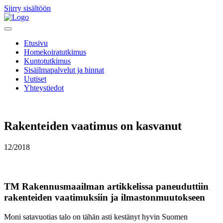
Siirry sisältöön
Etusivu
Homekoiratutkimus
Kuntotutkimus
Sisäilmapalvelut ja hinnat
Uutiset
Yhteystiedot
Rakenteiden vaatimus on kasvanut
12/2018
TM Rakennusmaailman artikkelissa paneuduttiin
rakenteiden vaatimuksiin ja ilmastonmuutokseen
Moni satavuotias talo on tähän asti kestänyt hyvin Suomen