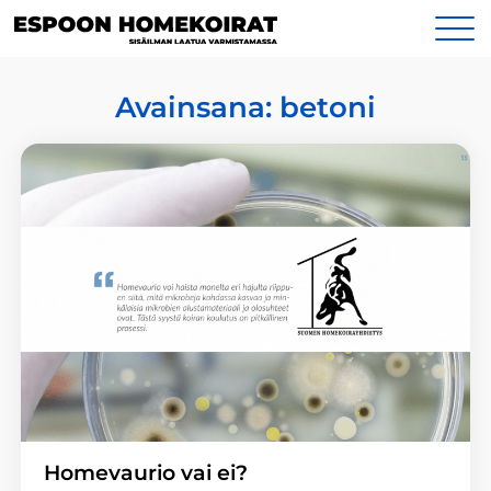
Siirry
Yhteystiedot
sisältöön
Avainsana:
betoni
Homevaurio vai ei?