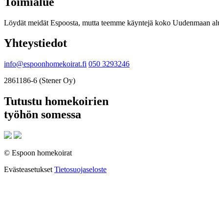
Toimialue
Löydät meidät Espoosta, mutta teemme käyntejä koko Uudenmaan alu
Yhteystiedot
info@espoonhomekoirat.fi
050 3293246
2861186-6 (Stener Oy)
Tutustu homekoirien
työhön somessa
© Espoon homekoirat
Evästeasetukset
Tietosuojaseloste