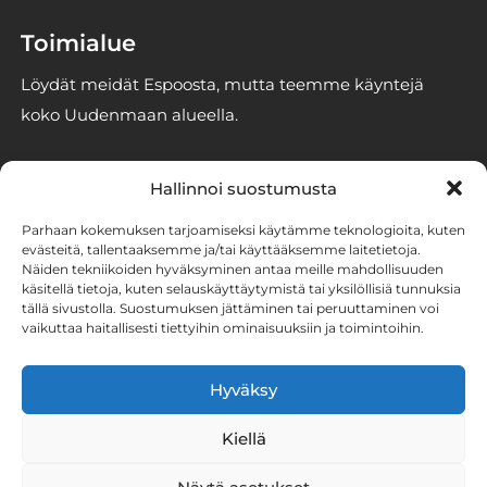
Toimialue
Löydät meidät Espoosta, mutta teemme käyntejä
koko Uudenmaan alueella.
Yhteystiedot
Hallinnoi suostumusta
info@espoonhomekoirat.fi
Parhaan kokemuksen tarjoamiseksi käytämme teknologioita, kuten
050 3293246
evästeitä, tallentaaksemme ja/tai käyttääksemme laitetietoja.
Näiden tekniikoiden hyväksyminen antaa meille mahdollisuuden
2861186-6 (Stener Oy)
käsitellä tietoja, kuten selauskäyttäytymistä tai yksilöllisiä tunnuksia
tällä sivustolla. Suostumuksen jättäminen tai peruuttaminen voi
vaikuttaa haitallisesti tiettyihin ominaisuuksiin ja toimintoihin.
Tutustu homekoirien
työhön somessa
Hyväksy
Kiellä