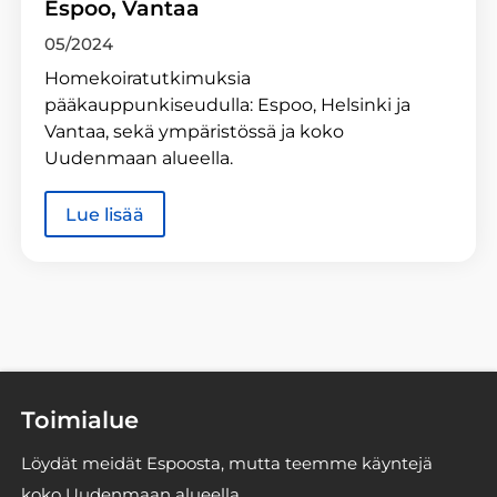
Espoo, Vantaa
05/2024
Homekoiratutkimuksia
pääkauppunkiseudulla: Espoo, Helsinki ja
Vantaa, sekä ympäristössä ja koko
Uudenmaan alueella.
Lue lisää
Toimialue
Löydät meidät Espoosta, mutta teemme käyntejä
koko Uudenmaan alueella.