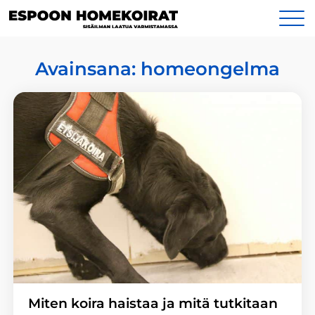
Siirry
Yhteystiedot
sisältöön
Avainsana:
homeongelma
Miten koira haistaa ja mitä tutkitaan