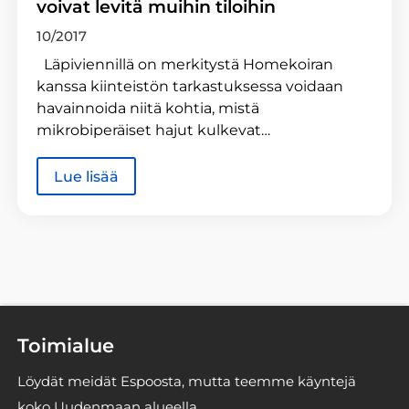
voivat levitä muihin tiloihin
10/2017
Läpiviennillä on merkitystä Homekoiran
kanssa kiinteistön tarkastuksessa voidaan
havainnoida niitä kohtia, mistä
mikrobiperäiset hajut kulkevat…
Lue lisää
Toimialue
Löydät meidät Espoosta, mutta teemme käyntejä
koko Uudenmaan alueella.