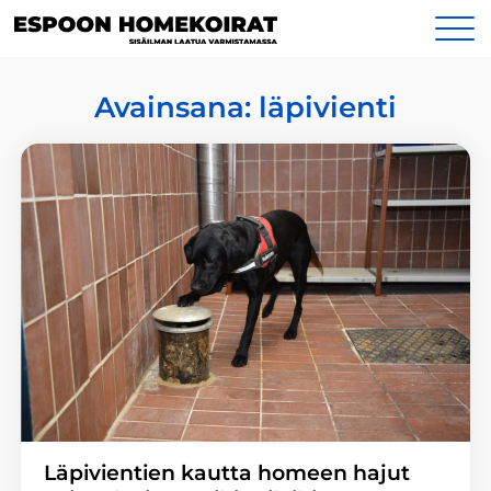
Siirry
Yhteystiedot
sisältöön
Avainsana:
läpivienti
Läpivientien kautta homeen hajut