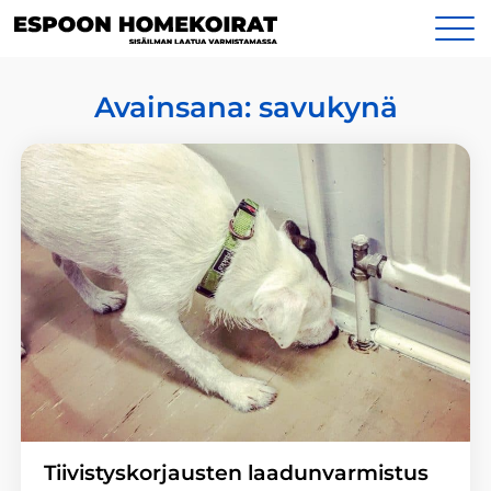
Siirry
Yhteystiedot
sisältöön
Avainsana:
savukynä
Tiivistyskorjausten laadunvarmistus