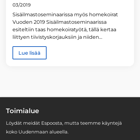
03/2019
Sisäilmastoseminaarissa myös homekoirat
Vuoden 2019 Sisäilmastoseminaarissa
esiteltiin taas homekoiratyötä, tällä kertaa
liittyen tiivistyskorjauksiin ja niiden…
Lue lisää
Toimialue
Löydät meidät Espoosta, mutta teemme käyntejä
koko Uudenmaan alueella.