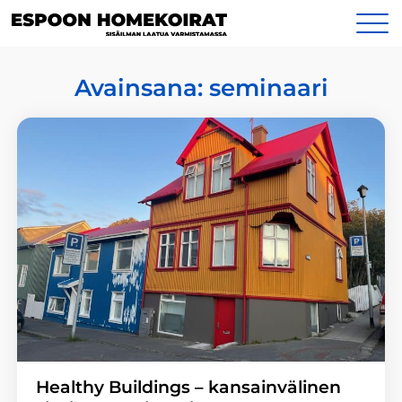
Siirry
Yhteystiedot
sisältöön
Avainsana:
seminaari
Healthy Buildings – kansainvälinen