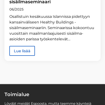
sisäilmaseminaari
06/2025
Osallistuin kesäkuussa Islannissa pidettyyn
kansainväliseen Healthy Buildings -
sisäilmaseminaariin. Seminaarissa kokoontuu
vuosittain maailmanlaajuisesti sisäilma-
asioiden parissa työskentelevät…
Lue lisää
Toimialue
Löydät meidät Espoosta, mutta teemme käyntejä