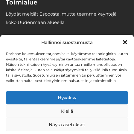
Toimialue
Löydät meidät Espoosta, mutta teemme käyntejä
koko Uudenmaan alueella.
Yhteystiedot
Hallinnoi suostumusta
info@espoonhomekoirat.fi
Parhaan kokemuksen tarjoamiseksi käytämme teknologioita, kuten
050 3293246
evästeitä, tallentaaksemme ja/tai käyttääksemme laitetietoja.
Näiden tekniikoiden hyväksyminen antaa meille mahdollisuuden
2861186-6 (Stener Oy)
käsitellä tietoja, kuten selauskäyttäytymistä tai yksilöllisiä tunnuksia
tällä sivustolla. Suostumuksen jättäminen tai peruuttaminen voi
vaikuttaa haitallisesti tiettyihin ominaisuuksiin ja toimintoihin.
Tutustu homekoirien
työhön somessa
Hyväksy
Kiellä
Näytä asetukset
© Espoon homekoirat
Evästeasetukset