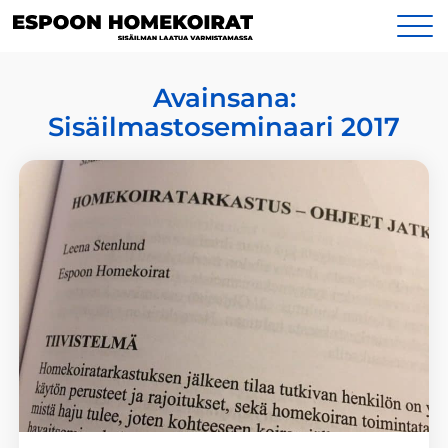
Siirry
Yhteystiedot
sisältöön
Avainsana:
Sisäilmastoseminaari 2017