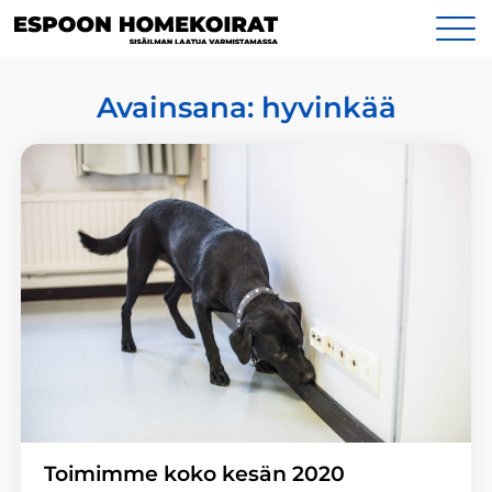
Siirry
Yhteystiedot
sisältöön
Avainsana:
hyvinkää
Toimimme koko kesän 2020