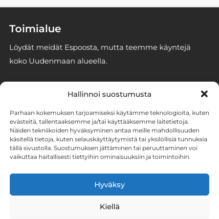
Toimialue
Löydät meidät Espoosta, mutta teemme käyntejä
koko Uudenmaan alueella.
Yhteystiedot
Hallinnoi suostumusta
info@espoonhomekoirat.fi
Parhaan kokemuksen tarjoamiseksi käytämme teknologioita, kuten
050 3293246
evästeitä, tallentaaksemme ja/tai käyttääksemme laitetietoja.
Näiden tekniikoiden hyväksyminen antaa meille mahdollisuuden
2861186-6 (Stener Oy)
käsitellä tietoja, kuten selauskäyttäytymistä tai yksilöllisiä tunnuksia
tällä sivustolla. Suostumuksen jättäminen tai peruuttaminen voi
vaikuttaa haitallisesti tiettyihin ominaisuuksiin ja toimintoihin.
Tutustu homekoirien
työhön somessa
Hyväksy
Kiellä