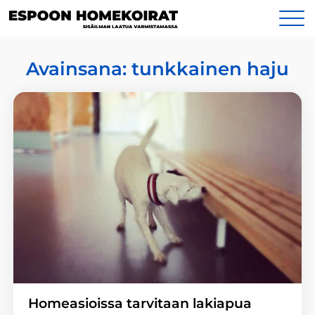
Siirry
Yhteystiedot
sisältöön
Avainsana:
tunkkainen haju
Homeasioissa tarvitaan lakiapua