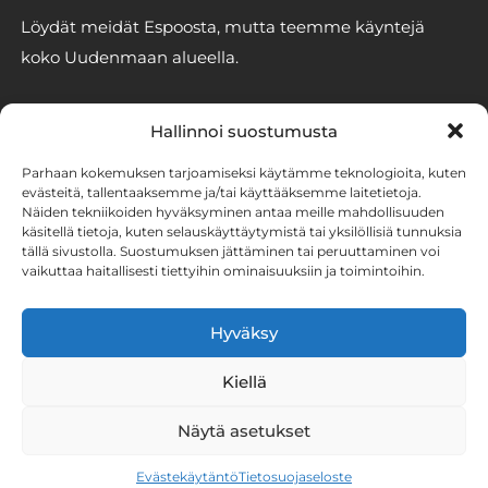
Löydät meidät Espoosta, mutta teemme käyntejä
koko Uudenmaan alueella.
Yhteystiedot
Hallinnoi suostumusta
info@espoonhomekoirat.fi
Parhaan kokemuksen tarjoamiseksi käytämme teknologioita, kuten
050 3293246
evästeitä, tallentaaksemme ja/tai käyttääksemme laitetietoja.
Näiden tekniikoiden hyväksyminen antaa meille mahdollisuuden
2861186-6 (Stener Oy)
käsitellä tietoja, kuten selauskäyttäytymistä tai yksilöllisiä tunnuksia
tällä sivustolla. Suostumuksen jättäminen tai peruuttaminen voi
vaikuttaa haitallisesti tiettyihin ominaisuuksiin ja toimintoihin.
Tutustu homekoirien
työhön somessa
Hyväksy
Kiellä
Näytä asetukset
© Espoon homekoirat
Evästeasetukset
Evästekäytäntö
Tietosuojaseloste
Tietosuojaseloste