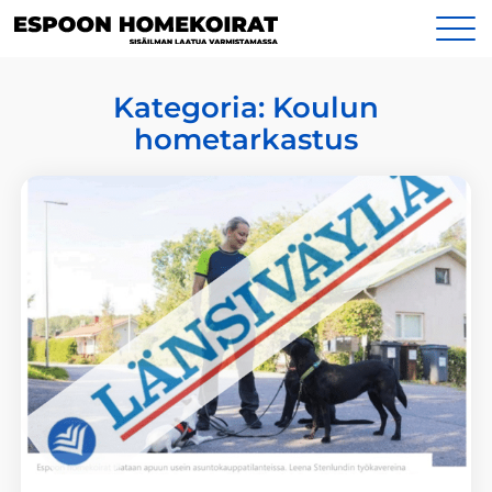
Siirry
Yhteystiedot
sisältöön
Kategoria:
Koulun
hometarkastus