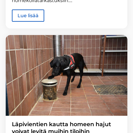
homekoiratarkastuksiin….
Lue lisää
Läpivientien kautta homeen hajut
voivat levitä muihin tiloihin