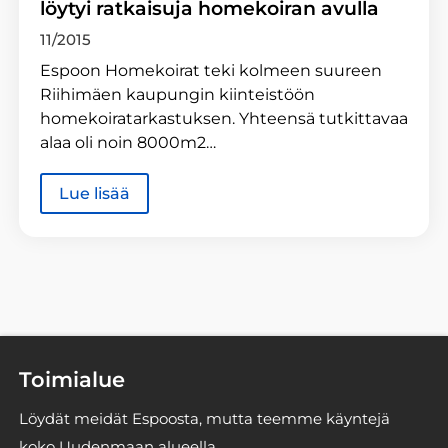
löytyi ratkaisuja homekoiran avulla
11/2015
Espoon Homekoirat teki kolmeen suureen
Riihimäen kaupungin kiinteistöön
homekoiratarkastuksen. Yhteensä tutkittavaa
alaa oli noin 8000m2…
Lue lisää
Toimialue
Löydät meidät Espoosta, mutta teemme käyntejä
koko Uudenmaan alueella.