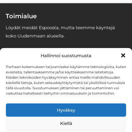
Toimialue
Löydät meidät Espoosta, mutta teemme käyntejä
koko Uudenmaan alueella.
Yhteystiedot
Hallinnoi suostumusta
info@espoonhomekoirat.fi
Parhaan kokemuksen tarjoamiseksi käytämme teknologioita, kuten
050 3293246
evästeitä, tallentaaksemme ja/tai käyttääksemme laitetietoja.
Näiden tekniikoiden hyväksyminen antaa meille mahdollisuuden
2861186-6 (Stener Oy)
käsitellä tietoja, kuten selauskäyttäytymistä tai yksilöllisiä tunnuksia
tällä sivustolla. Suostumuksen jättäminen tai peruuttaminen voi
vaikuttaa haitallisesti tiettyihin ominaisuuksiin ja toimintoihin.
Tutustu homekoirien
työhön somessa
Hyväksy
Kiellä