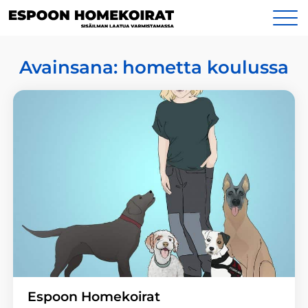
Siirry
Yhteystiedot
sisältöön
Avainsana:
hometta koulussa
Espoon Homekoirat