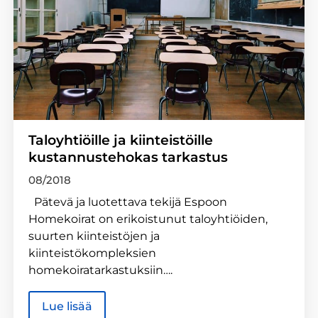
Taloyhtiöille ja kiinteistöille
kustannustehokas tarkastus
08/2018
Pätevä ja luotettava tekijä Espoon
Homekoirat on erikoistunut taloyhtiöiden,
suurten kiinteistöjen ja
kiinteistökompleksien
homekoiratarkastuksiin….
Lue lisää