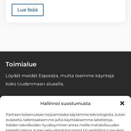
Lue lisää
Toimialue
Löydät meidät Espoosta, mutta teemme käyntejä
koko Uudenmaan alueella.
Yhteystiedot
Hallinnoi suostumusta
info@espoonhomekoirat.fi
Parhaan kokemuksen tarjoamiseksi käytämme teknologioita, kuten
050 3293246
evästeitä, tallentaaksemme ja/tai käyttääksemme laitetietoja.
Näiden tekniikoiden hyväksyminen antaa meille mahdollisuuden
2861186-6 (Stener Oy)
käsitellä tietoja, kuten selauskäyttäytymistä tai yksilöllisiä tunnuksia