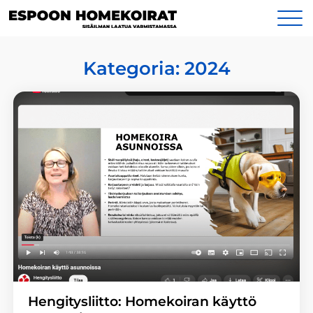
Siirry
Yhteystiedot
sisältöön
Kategoria:
2024
Hengitysliitto: Homekoiran käyttö