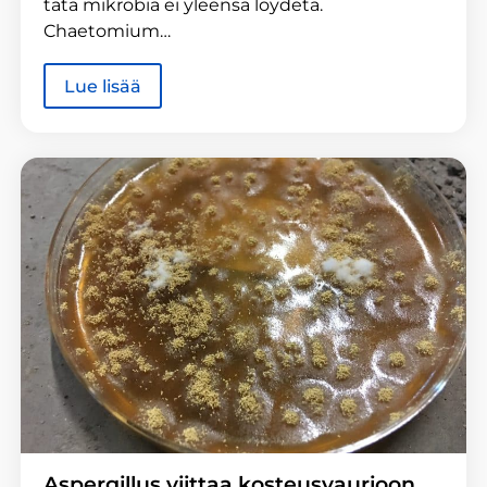
tätä mikrobia ei yleensä löydetä.
Chaetomium…
Lue lisää
Aspergillus viittaa kosteusvaurioon