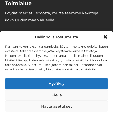
Toimialue
Löydät meidät Espoosta, mutta teemme käyntejä
koko Uudenmaan alueella.
Yhteystiedot
Hallinnoi suostumusta
info@espoonhomekoirat.fi
Parhaan kokemuksen tarjoamiseksi käytämme teknologioita, kuten
050 3293246
evästeitä, tallentaaksemme ja/tai käyttääksemme laitetietoja.
Näiden tekniikoiden hyväksyminen antaa meille mahdollisuuden
2861186-6 (Stener Oy)
käsitellä tietoja, kuten selauskäyttäytymistä tai yksilöllisiä tunnuksia
tällä sivustolla. Suostumuksen jättäminen tai peruuttaminen voi
vaikuttaa haitallisesti tiettyihin ominaisuuksiin ja toimintoihin.
Tutustu homekoirien
työhön somessa
Hyväksy
Kiellä
Näytä asetukset
© Espoon homekoirat
Evästeasetukset