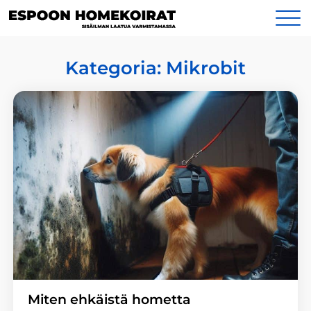
Siirry
Yhteystiedot
sisältöön
Kategoria:
Mikrobit
Miten ehkäistä hometta