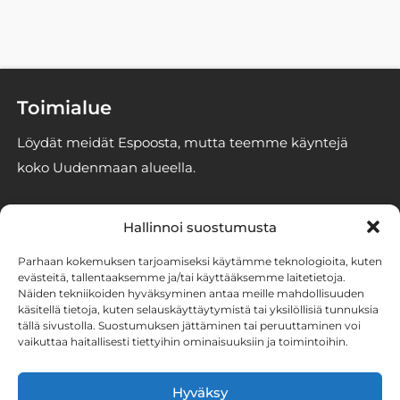
Toimialue
Löydät meidät Espoosta, mutta teemme käyntejä
koko Uudenmaan alueella.
Yhteystiedot
Hallinnoi suostumusta
info@espoonhomekoirat.fi
Parhaan kokemuksen tarjoamiseksi käytämme teknologioita, kuten
050 3293246
evästeitä, tallentaaksemme ja/tai käyttääksemme laitetietoja.
Näiden tekniikoiden hyväksyminen antaa meille mahdollisuuden
2861186-6 (Stener Oy)
käsitellä tietoja, kuten selauskäyttäytymistä tai yksilöllisiä tunnuksia
tällä sivustolla. Suostumuksen jättäminen tai peruuttaminen voi
vaikuttaa haitallisesti tiettyihin ominaisuuksiin ja toimintoihin.
Tutustu homekoirien
työhön somessa
Hyväksy