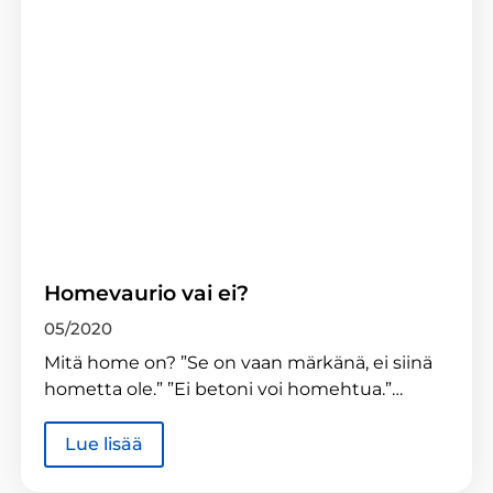
Homevaurio vai ei?
05/2020
Mitä home on? ”Se on vaan märkänä, ei siinä
hometta ole.” ”Ei betoni voi homehtua.”…
Lue lisää