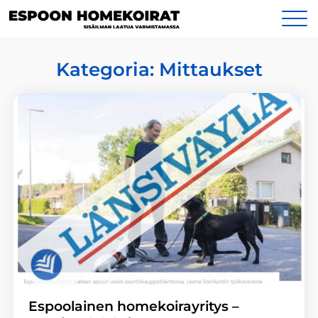
Siirry
Yhteystiedot
sisältöön
Kategoria:
Mittaukset
Espoolainen homekoirayritys –