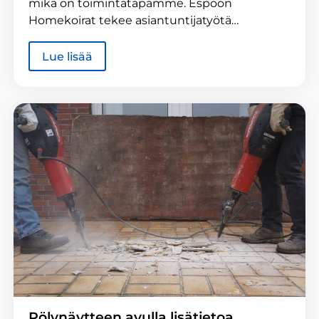
mikä on toimintatapamme. Espoon
Homekoirat tekee asiantuntijatyötä…
Lue lisää
Pölynäytteen avulla lisätietoa