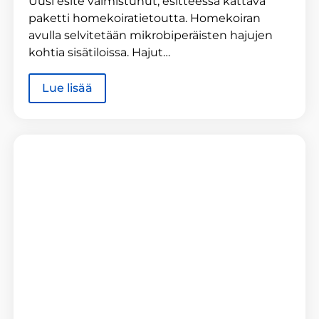
Uusi esite valmistunut, esitteessä kattava
paketti homekoiratietoutta. Homekoiran
avulla selvitetään mikrobiperäisten hajujen
kohtia sisätiloissa. Hajut…
Lue lisää