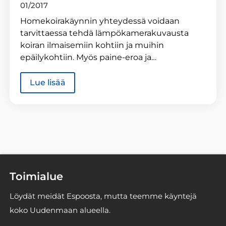
01/2017
Homekoirakäynnin yhteydessä voidaan
tarvittaessa tehdä lämpökamerakuvausta
koiran ilmaisemiin kohtiin ja muihin
epäilykohtiin. Myös paine-eroa ja…
Lue lisää
Toimialue
Löydät meidät Espoosta, mutta teemme käyntejä
koko Uudenmaan alueella.