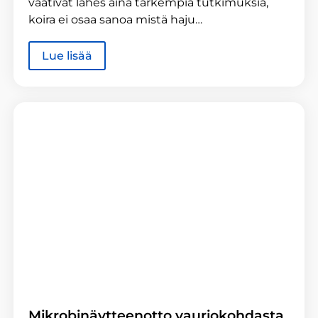
vaativat lähes aina tarkempia tutkimuksia,
koira ei osaa sanoa mistä haju…
Lue lisää
Mikrobinäytteenotto vauriokohdasta